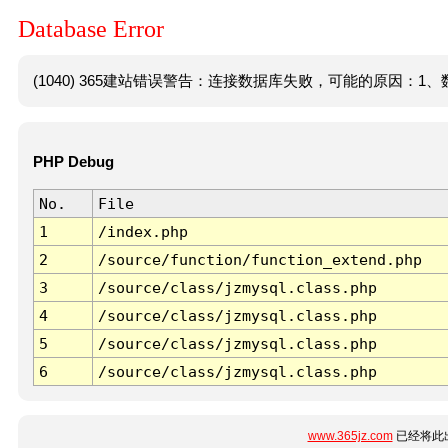
Database Error
(1040) 365建站错误警告：连接数据库失败，可能的原因：1、数
PHP Debug
No.
File
1
/index.php
2
/source/function/function_extend.php
3
/source/class/jzmysql.class.php
4
/source/class/jzmysql.class.php
5
/source/class/jzmysql.class.php
6
/source/class/jzmysql.class.php
www.365jz.com
已经将此