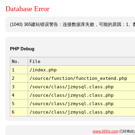
Database Error
(1040) 365建站错误警告：连接数据库失败，可能的原因：1、数
PHP Debug
No.
File
1
/index.php
2
/source/function/function_extend.php
3
/source/class/jzmysql.class.php
4
/source/class/jzmysql.class.php
5
/source/class/jzmysql.class.php
6
/source/class/jzmysql.class.php
www.365jz.com
已经将此