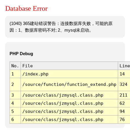
Database Error
(1040) 365建站错误警告：连接数据库失败，可能的原
因：1、数据库密码不对; 2、mysql未启动。
PHP Debug
No.
File
Line
1
/index.php
14
2
/source/function/function_extend.php
324
3
/source/class/jzmysql.class.php
211
4
/source/class/jzmysql.class.php
62
5
/source/class/jzmysql.class.php
94
6
/source/class/jzmysql.class.php
76