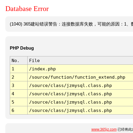
Database Error
(1040) 365建站错误警告：连接数据库失败，可能的原因：1、数
PHP Debug
No.
File
1
/index.php
2
/source/function/function_extend.php
3
/source/class/jzmysql.class.php
4
/source/class/jzmysql.class.php
5
/source/class/jzmysql.class.php
6
/source/class/jzmysql.class.php
www.365jz.com
已经将此