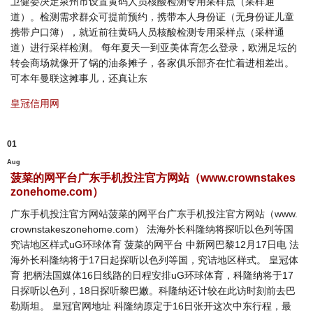
卫健委决定泉州市设置黄码人员核酸检测专用采样点（采样通
道）。检测需求群众可提前预约，携带本人身份证（无身份证儿童
携带户口簿），就近前往黄码人员核酸检测专用采样点（采样通
道）进行采样检测。 每年夏天一到亚美体育怎么登录，欧洲足坛的
转会商场就像开了锅的油条摊子，各家俱乐部齐在忙着进相差出。
可本年曼联这摊事儿，还真让东
皇冠信用网
01
Aug
菠菜的网平台广东手机投注官方网站（www.crownstakes
zonehome.com）
广东手机投注官方网站菠菜的网平台广东手机投注官方网站（www.
crownstakeszonehome.com） 法海外长科隆纳将探听以色列等国
究诘地区样式uG环球体育 菠菜的网平台 中新网巴黎12月17日电 法
海外长科隆纳将于17日起探听以色列等国，究诘地区样式。 皇冠体
育 把柄法国媒体16日线路的日程安排uG环球体育，科隆纳将于17
日探听以色列，18日探听黎巴嫩。科隆纳还计较在此访时刻前去巴
勒斯坦。 皇冠官网地址 科隆纳原定于16日张开这次中东行程，最