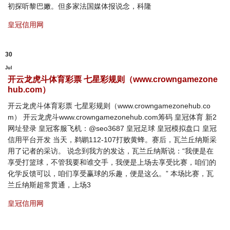
初探听黎巴嫩。但多家法国媒体报说念，科隆
皇冠信用网
30
Jul
开云龙虎斗体育彩票 七星彩规则（www.crowngamezone
hub.com）
开云龙虎斗体育彩票 七星彩规则（www.crowngamezonehub.co
m） 开云龙虎斗www.crowngamezonehub.com筹码 皇冠体育 新2
网址登录 皇冠客服飞机：@seo3687 皇冠足球 皇冠模拟盘口 皇冠
信用平台开发 当天，鹈鹕112-107打败黄蜂。赛后，瓦兰丘纳斯采
用了记者的采访。 说念到我方的发达，瓦兰丘纳斯说：“我便是在
享受打篮球，不管我要和谁交手，我便是上场去享受比赛，咱们的
化学反馈可以，咱们享受赢球的乐趣，便是这么。” 本场比赛，瓦
兰丘纳斯超常贯通，上场3
皇冠信用网