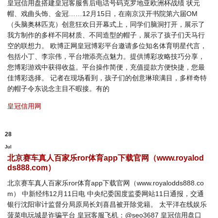
皇冠信用盘搭建皇冠客服售后电话号码克罗地亚欧洲杯战绩 状元
帽、戏曲头饰、金冠……12月15日，在南京汉开书院第六届OM
（头脑奥林匹克）创意狂欢日开幕式上，同学们脑洞打开，展示了
我方制作的多样不同材质、不同造型的帽子，展示了孩子们天马行
空的联想力。 欧博正网皇冠博彩平台邀请多位知名体育明星代言，
包括小丁、李宗伟，平台增添亮点魅力。提供博彩攻略技巧分享，
您博彩游戏中获得收益。平台操作简便，充值提款方便快捷，您最
佳博彩选择。 记者在现场看到，孩子们的创意琳琅满目，多样奇特
的帽子令东说念主目不暇接。有的
皇冠信用网
28
Jul
北京赛车真人百家乐ror体育app下载官网（www.royalod
ds888.com）
北京赛车真人百家乐ror体育app下载官网（www.royalodds888.co
m） 中新经纬12月11日电 中央纪委国度监委网站11日通报，交通
银行沈阳审计监督分局原局长刘喜昌被开除党籍。 太平洋在线娱乐
菠菜电玩城是诈骗平台 皇冠客服飞机：@seo3687 皇冠信用盘口