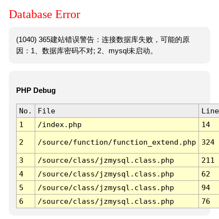
Database Error
(1040) 365建站错误警告：连接数据库失败，可能的原
因：1、数据库密码不对; 2、mysql未启动。
PHP Debug
No.
File
Line
1
/index.php
14
2
/source/function/function_extend.php
324
3
/source/class/jzmysql.class.php
211
4
/source/class/jzmysql.class.php
62
5
/source/class/jzmysql.class.php
94
6
/source/class/jzmysql.class.php
76