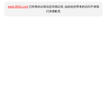
www.365jz.com
已经将此出错信息详细记录, 由此给您带来的访问不便我
们深感歉意.