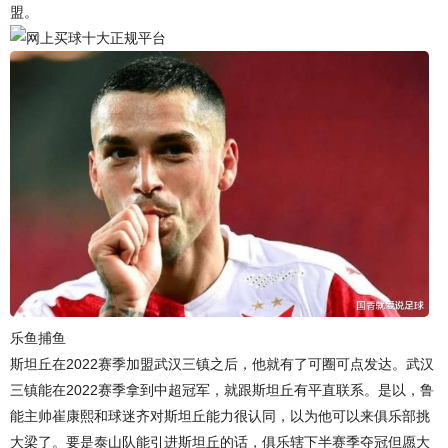
盟。
乐鱼捕鱼
斯坦丘在2022赛季加盟武汉三镇之后，他就有了可圈可点发达。武汉
三镇能在2022赛季拿到中超冠军，就跟斯坦丘有平直联系。是以，鲁
能主帅崔康熙和球迷齐对斯坦丘能力很认同，以为他可以来俱乐部挑
大梁了。要是泰山队能引进斯坦丘的话，俱乐辖下半赛季夺冠但愿大