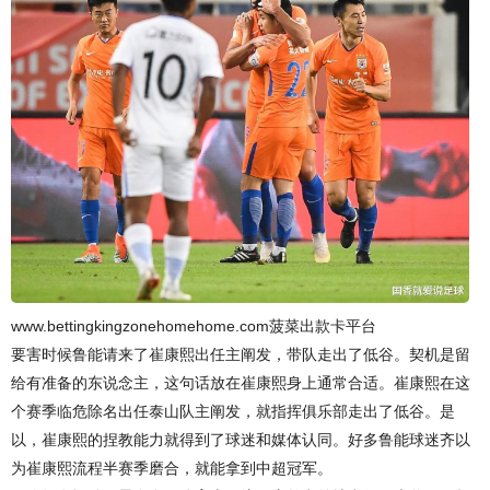
www.bettingkingzonehomehome.com菠菜出款卡平台
要害时候鲁能请来了崔康熙出任主阐发，带队走出了低谷。契机是留
给有准备的东说念主，这句话放在崔康熙身上通常合适。崔康熙在这
个赛季临危除名出任泰山队主阐发，就指挥俱乐部走出了低谷。是
以，崔康熙的捏教能力就得到了球迷和媒体认同。好多鲁能球迷齐以
为崔康熙流程半赛季磨合，就能拿到中超冠军。