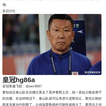
增。
皇冠分红
皇冠hg86a
皇冠客服飞机：@seo3687
要知说念泰山队在后腰位置走了莫伊赛斯之后，就一直短少能攻善守
的后腰。在这种情况下，泰山队就可以考虑引进斯坦丘。斯坦丘刚好
跟老东家合约到期了，让他加盟鲁能的可能性就很大了。要而论之但