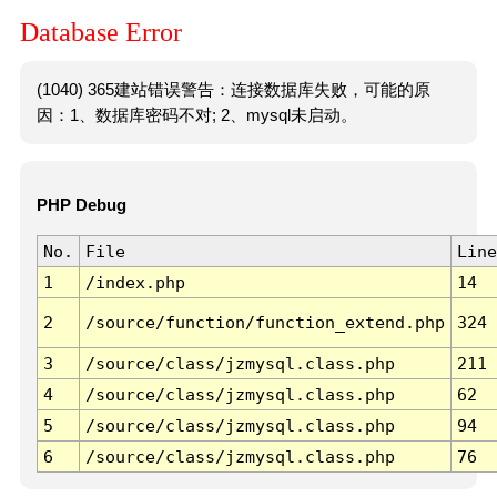
Database Error
(1040) 365建站错误警告：连接数据库失败，可能的原
因：1、数据库密码不对; 2、mysql未启动。
PHP Debug
No.
File
Line
1
/index.php
14
2
/source/function/function_extend.php
324
3
/source/class/jzmysql.class.php
211
4
/source/class/jzmysql.class.php
62
5
/source/class/jzmysql.class.php
94
6
/source/class/jzmysql.class.php
76