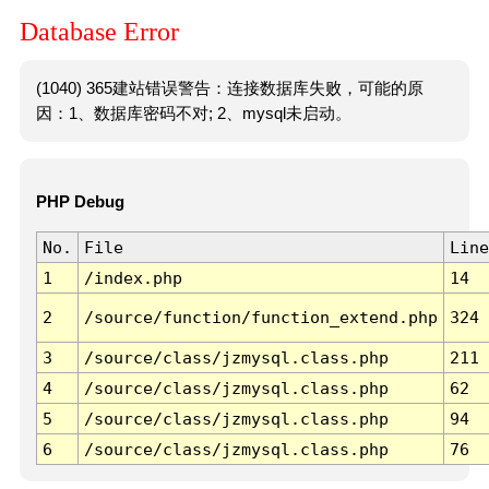
Database Error
(1040) 365建站错误警告：连接数据库失败，可能的原
因：1、数据库密码不对; 2、mysql未启动。
PHP Debug
No.
File
Line
1
/index.php
14
2
/source/function/function_extend.php
324
3
/source/class/jzmysql.class.php
211
4
/source/class/jzmysql.class.php
62
5
/source/class/jzmysql.class.php
94
6
/source/class/jzmysql.class.php
76