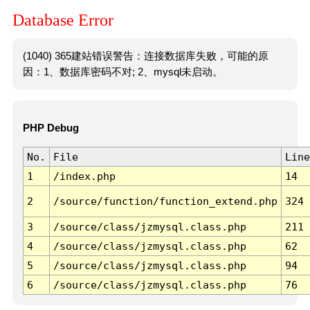
Database Error
(1040) 365建站错误警告：连接数据库失败，可能的原
因：1、数据库密码不对; 2、mysql未启动。
PHP Debug
No.
File
Line
1
/index.php
14
2
/source/function/function_extend.php
324
3
/source/class/jzmysql.class.php
211
4
/source/class/jzmysql.class.php
62
5
/source/class/jzmysql.class.php
94
6
/source/class/jzmysql.class.php
76