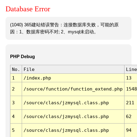
Database Error
(1040) 365建站错误警告：连接数据库失败，可能的原
因：1、数据库密码不对; 2、mysql未启动。
PHP Debug
No.
File
Line
1
/index.php
13
2
/source/function/function_extend.php
1548
3
/source/class/jzmysql.class.php
211
4
/source/class/jzmysql.class.php
62
5
/source/class/jzmysql.class.php
94