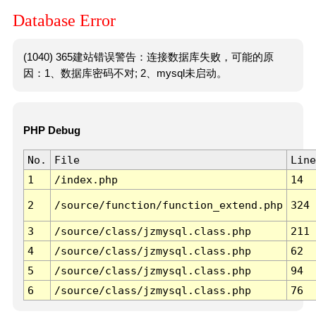
Database Error
(1040) 365建站错误警告：连接数据库失败，可能的原
因：1、数据库密码不对; 2、mysql未启动。
PHP Debug
No.
File
Line
1
/index.php
14
2
/source/function/function_extend.php
324
3
/source/class/jzmysql.class.php
211
4
/source/class/jzmysql.class.php
62
5
/source/class/jzmysql.class.php
94
6
/source/class/jzmysql.class.php
76