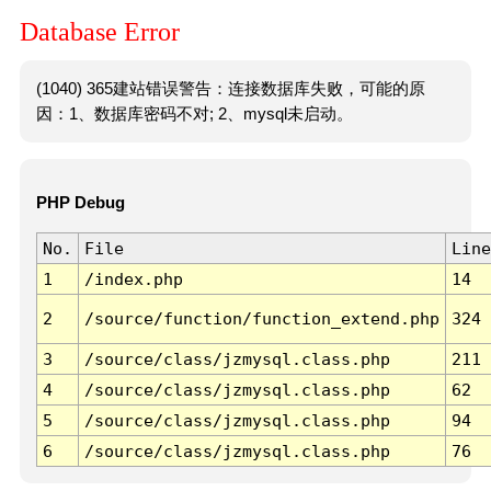
Database Error
(1040) 365建站错误警告：连接数据库失败，可能的原
因：1、数据库密码不对; 2、mysql未启动。
PHP Debug
No.
File
Line
1
/index.php
14
2
/source/function/function_extend.php
324
3
/source/class/jzmysql.class.php
211
4
/source/class/jzmysql.class.php
62
5
/source/class/jzmysql.class.php
94
6
/source/class/jzmysql.class.php
76