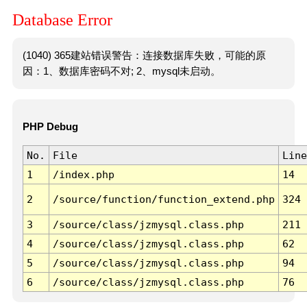
Database Error
(1040) 365建站错误警告：连接数据库失败，可能的原
因：1、数据库密码不对; 2、mysql未启动。
PHP Debug
No.
File
Line
1
/index.php
14
2
/source/function/function_extend.php
324
3
/source/class/jzmysql.class.php
211
4
/source/class/jzmysql.class.php
62
5
/source/class/jzmysql.class.php
94
6
/source/class/jzmysql.class.php
76