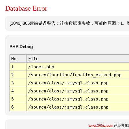
Database Error
(1040) 365建站错误警告：连接数据库失败，可能的原因：1、数
PHP Debug
No.
File
1
/index.php
2
/source/function/function_extend.php
3
/source/class/jzmysql.class.php
4
/source/class/jzmysql.class.php
5
/source/class/jzmysql.class.php
6
/source/class/jzmysql.class.php
www.365jz.com
已经将此