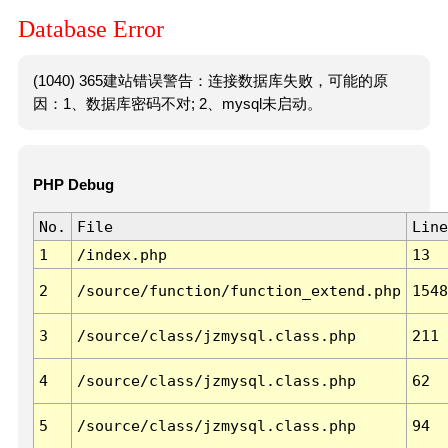
Database Error
(1040) 365建站错误警告：连接数据库失败，可能的原
因：1、数据库密码不对; 2、mysql未启动。
PHP Debug
No.
File
Line
1
/index.php
13
2
/source/function/function_extend.php
1548
3
/source/class/jzmysql.class.php
211
4
/source/class/jzmysql.class.php
62
5
/source/class/jzmysql.class.php
94