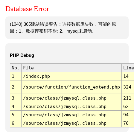
Database Error
(1040) 365建站错误警告：连接数据库失败，可能的原
因：1、数据库密码不对; 2、mysql未启动。
PHP Debug
No.
File
Line
1
/index.php
14
2
/source/function/function_extend.php
324
3
/source/class/jzmysql.class.php
211
4
/source/class/jzmysql.class.php
62
5
/source/class/jzmysql.class.php
94
6
/source/class/jzmysql.class.php
76