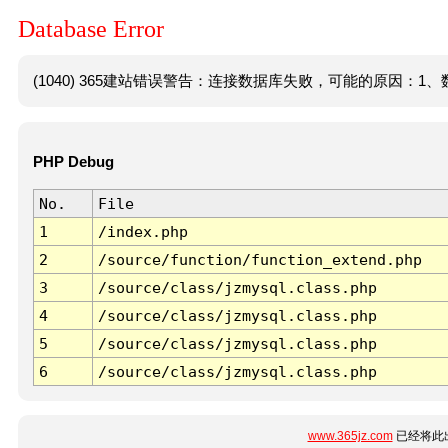
Database Error
(1040) 365建站错误警告：连接数据库失败，可能的原因：1、数
PHP Debug
No.
File
1
/index.php
2
/source/function/function_extend.php
3
/source/class/jzmysql.class.php
4
/source/class/jzmysql.class.php
5
/source/class/jzmysql.class.php
6
/source/class/jzmysql.class.php
www.365jz.com
已经将此