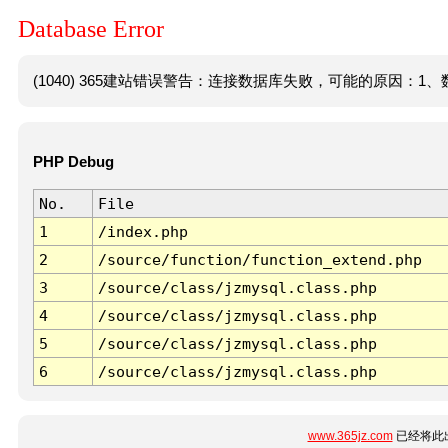
Database Error
(1040) 365建站错误警告：连接数据库失败，可能的原因：1、数
PHP Debug
No.
File
1
/index.php
2
/source/function/function_extend.php
3
/source/class/jzmysql.class.php
4
/source/class/jzmysql.class.php
5
/source/class/jzmysql.class.php
6
/source/class/jzmysql.class.php
www.365jz.com
已经将此