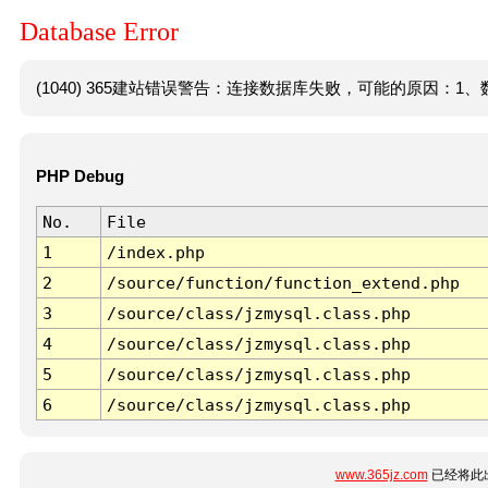
Database Error
(1040) 365建站错误警告：连接数据库失败，可能的原因：1、数
PHP Debug
No.
File
1
/index.php
2
/source/function/function_extend.php
3
/source/class/jzmysql.class.php
4
/source/class/jzmysql.class.php
5
/source/class/jzmysql.class.php
6
/source/class/jzmysql.class.php
www.365jz.com
已经将此