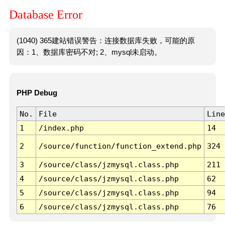
Database Error
(1040) 365建站错误警告：连接数据库失败，可能的原
因：1、数据库密码不对; 2、mysql未启动。
PHP Debug
No.
File
Line
1
/index.php
14
2
/source/function/function_extend.php
324
3
/source/class/jzmysql.class.php
211
4
/source/class/jzmysql.class.php
62
5
/source/class/jzmysql.class.php
94
6
/source/class/jzmysql.class.php
76