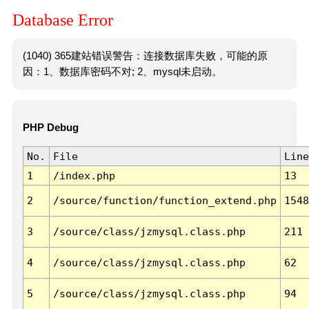
Database Error
(1040) 365建站错误警告：连接数据库失败，可能的原
因：1、数据库密码不对; 2、mysql未启动。
PHP Debug
No.
File
Line
1
/index.php
13
2
/source/function/function_extend.php
1548
3
/source/class/jzmysql.class.php
211
4
/source/class/jzmysql.class.php
62
5
/source/class/jzmysql.class.php
94