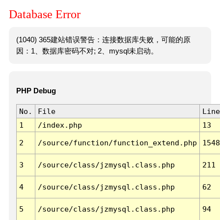
Database Error
(1040) 365建站错误警告：连接数据库失败，可能的原
因：1、数据库密码不对; 2、mysql未启动。
PHP Debug
No.
File
Line
1
/index.php
13
2
/source/function/function_extend.php
1548
3
/source/class/jzmysql.class.php
211
4
/source/class/jzmysql.class.php
62
5
/source/class/jzmysql.class.php
94