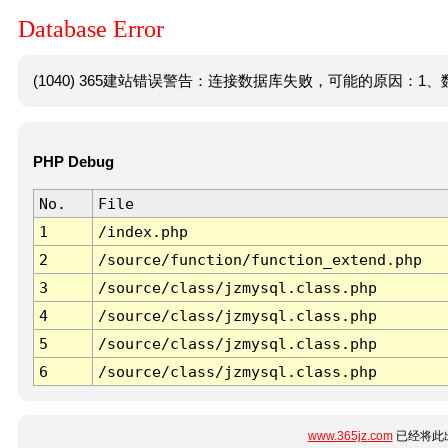
Database Error
(1040) 365建站错误警告：连接数据库失败，可能的原因：1、数
PHP Debug
No.
File
1
/index.php
2
/source/function/function_extend.php
3
/source/class/jzmysql.class.php
4
/source/class/jzmysql.class.php
5
/source/class/jzmysql.class.php
6
/source/class/jzmysql.class.php
www.365jz.com
已经将此