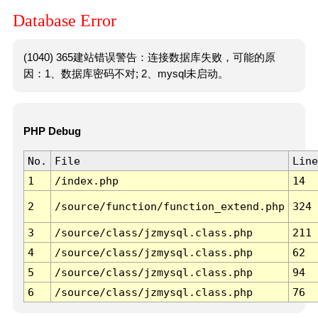
Database Error
(1040) 365建站错误警告：连接数据库失败，可能的原
因：1、数据库密码不对; 2、mysql未启动。
PHP Debug
No.
File
Line
1
/index.php
14
2
/source/function/function_extend.php
324
3
/source/class/jzmysql.class.php
211
4
/source/class/jzmysql.class.php
62
5
/source/class/jzmysql.class.php
94
6
/source/class/jzmysql.class.php
76