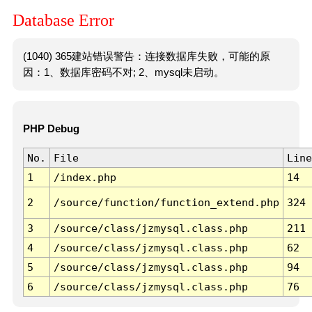
Database Error
(1040) 365建站错误警告：连接数据库失败，可能的原
因：1、数据库密码不对; 2、mysql未启动。
PHP Debug
No.
File
Line
1
/index.php
14
2
/source/function/function_extend.php
324
3
/source/class/jzmysql.class.php
211
4
/source/class/jzmysql.class.php
62
5
/source/class/jzmysql.class.php
94
6
/source/class/jzmysql.class.php
76