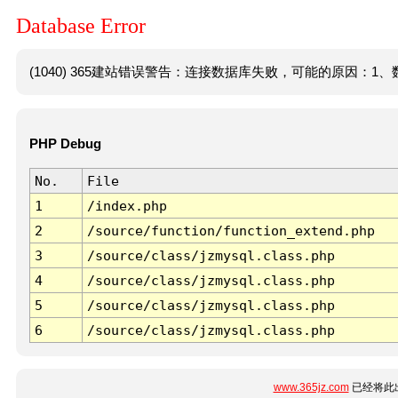
Database Error
(1040) 365建站错误警告：连接数据库失败，可能的原因：1、数
PHP Debug
No.
File
1
/index.php
2
/source/function/function_extend.php
3
/source/class/jzmysql.class.php
4
/source/class/jzmysql.class.php
5
/source/class/jzmysql.class.php
6
/source/class/jzmysql.class.php
www.365jz.com
已经将此