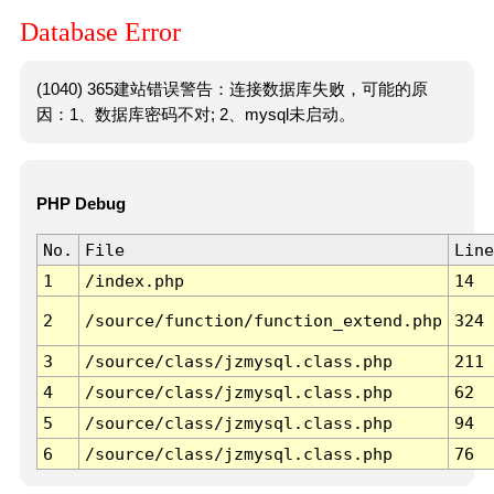
Database Error
(1040) 365建站错误警告：连接数据库失败，可能的原
因：1、数据库密码不对; 2、mysql未启动。
PHP Debug
No.
File
Line
1
/index.php
14
2
/source/function/function_extend.php
324
3
/source/class/jzmysql.class.php
211
4
/source/class/jzmysql.class.php
62
5
/source/class/jzmysql.class.php
94
6
/source/class/jzmysql.class.php
76