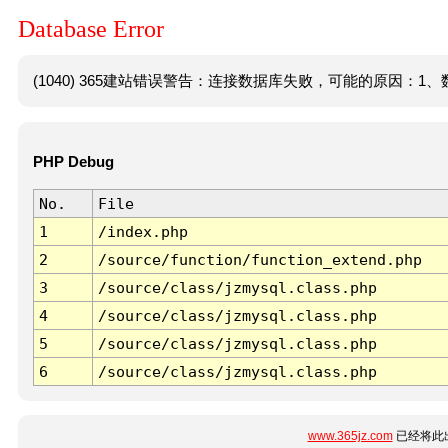
Database Error
(1040) 365建站错误警告：连接数据库失败，可能的原因：1、数
PHP Debug
No.
File
1
/index.php
2
/source/function/function_extend.php
3
/source/class/jzmysql.class.php
4
/source/class/jzmysql.class.php
5
/source/class/jzmysql.class.php
6
/source/class/jzmysql.class.php
www.365jz.com
已经将此