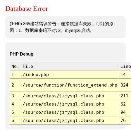
Database Error
(1040) 365建站错误警告：连接数据库失败，可能的原
因：1、数据库密码不对; 2、mysql未启动。
PHP Debug
No.
File
Line
1
/index.php
14
2
/source/function/function_extend.php
324
3
/source/class/jzmysql.class.php
211
4
/source/class/jzmysql.class.php
62
5
/source/class/jzmysql.class.php
94
6
/source/class/jzmysql.class.php
76