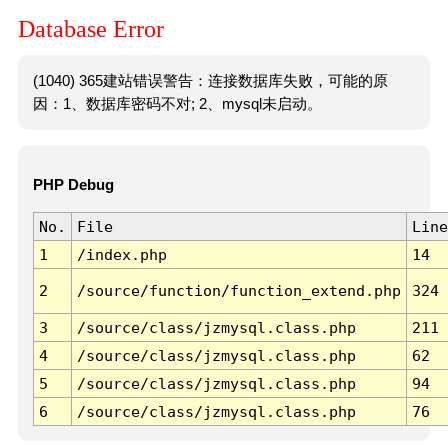
Database Error
(1040) 365建站错误警告：连接数据库失败，可能的原
因：1、数据库密码不对; 2、mysql未启动。
PHP Debug
No.
File
Line
1
/index.php
14
2
/source/function/function_extend.php
324
3
/source/class/jzmysql.class.php
211
4
/source/class/jzmysql.class.php
62
5
/source/class/jzmysql.class.php
94
6
/source/class/jzmysql.class.php
76