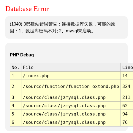
Database Error
(1040) 365建站错误警告：连接数据库失败，可能的原
因：1、数据库密码不对; 2、mysql未启动。
PHP Debug
No.
File
Line
1
/index.php
14
2
/source/function/function_extend.php
324
3
/source/class/jzmysql.class.php
211
4
/source/class/jzmysql.class.php
62
5
/source/class/jzmysql.class.php
94
6
/source/class/jzmysql.class.php
76