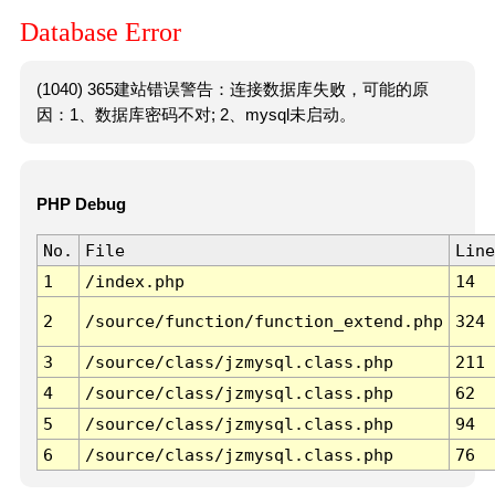
Database Error
(1040) 365建站错误警告：连接数据库失败，可能的原
因：1、数据库密码不对; 2、mysql未启动。
PHP Debug
No.
File
Line
1
/index.php
14
2
/source/function/function_extend.php
324
3
/source/class/jzmysql.class.php
211
4
/source/class/jzmysql.class.php
62
5
/source/class/jzmysql.class.php
94
6
/source/class/jzmysql.class.php
76