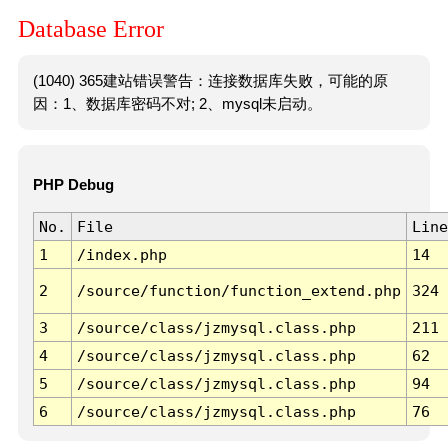
Database Error
(1040) 365建站错误警告：连接数据库失败，可能的原
因：1、数据库密码不对; 2、mysql未启动。
PHP Debug
No.
File
Line
1
/index.php
14
2
/source/function/function_extend.php
324
3
/source/class/jzmysql.class.php
211
4
/source/class/jzmysql.class.php
62
5
/source/class/jzmysql.class.php
94
6
/source/class/jzmysql.class.php
76