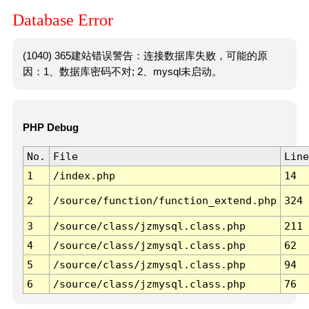
Database Error
(1040) 365建站错误警告：连接数据库失败，可能的原
因：1、数据库密码不对; 2、mysql未启动。
PHP Debug
No.
File
Line
1
/index.php
14
2
/source/function/function_extend.php
324
3
/source/class/jzmysql.class.php
211
4
/source/class/jzmysql.class.php
62
5
/source/class/jzmysql.class.php
94
6
/source/class/jzmysql.class.php
76