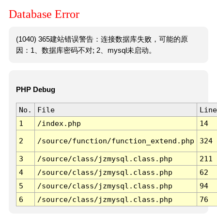
Database Error
(1040) 365建站错误警告：连接数据库失败，可能的原
因：1、数据库密码不对; 2、mysql未启动。
PHP Debug
No.
File
Line
1
/index.php
14
2
/source/function/function_extend.php
324
3
/source/class/jzmysql.class.php
211
4
/source/class/jzmysql.class.php
62
5
/source/class/jzmysql.class.php
94
6
/source/class/jzmysql.class.php
76