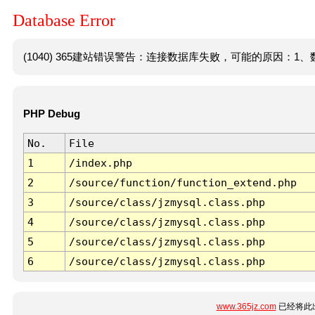
Database Error
(1040) 365建站错误警告：连接数据库失败，可能的原因：1、数
PHP Debug
No.
File
1
/index.php
2
/source/function/function_extend.php
3
/source/class/jzmysql.class.php
4
/source/class/jzmysql.class.php
5
/source/class/jzmysql.class.php
6
/source/class/jzmysql.class.php
www.365jz.com
已经将此