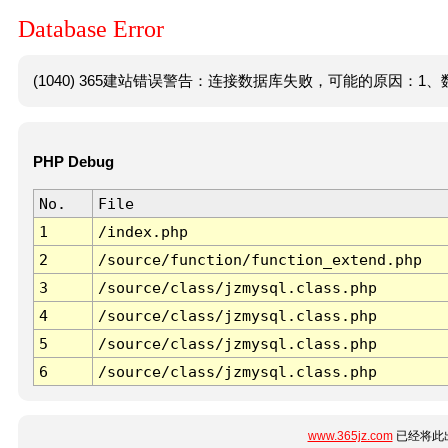
Database Error
(1040) 365建站错误警告：连接数据库失败，可能的原因：1、数
PHP Debug
No.
File
1
/index.php
2
/source/function/function_extend.php
3
/source/class/jzmysql.class.php
4
/source/class/jzmysql.class.php
5
/source/class/jzmysql.class.php
6
/source/class/jzmysql.class.php
www.365jz.com
已经将此