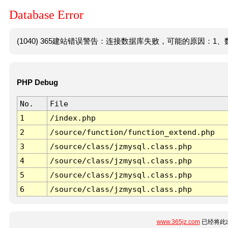
Database Error
(1040) 365建站错误警告：连接数据库失败，可能的原因：1、数
PHP Debug
No.
File
1
/index.php
2
/source/function/function_extend.php
3
/source/class/jzmysql.class.php
4
/source/class/jzmysql.class.php
5
/source/class/jzmysql.class.php
6
/source/class/jzmysql.class.php
www.365jz.com
已经将此