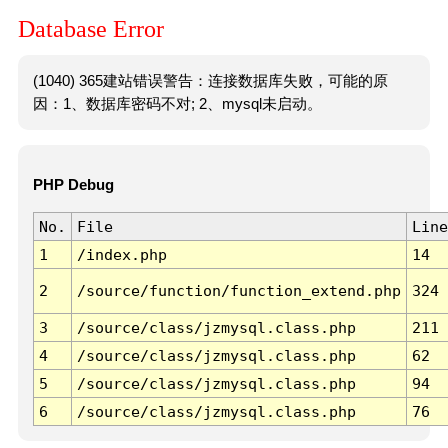
Database Error
(1040) 365建站错误警告：连接数据库失败，可能的原
因：1、数据库密码不对; 2、mysql未启动。
PHP Debug
No.
File
Line
1
/index.php
14
2
/source/function/function_extend.php
324
3
/source/class/jzmysql.class.php
211
4
/source/class/jzmysql.class.php
62
5
/source/class/jzmysql.class.php
94
6
/source/class/jzmysql.class.php
76