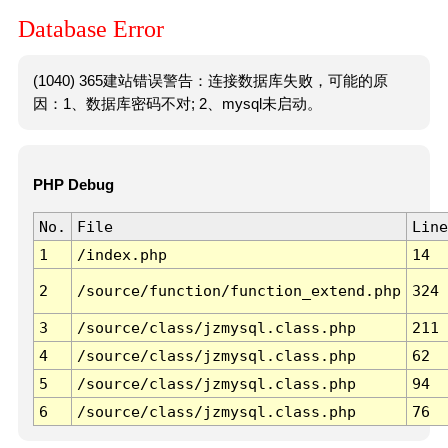
Database Error
(1040) 365建站错误警告：连接数据库失败，可能的原
因：1、数据库密码不对; 2、mysql未启动。
PHP Debug
No.
File
Line
1
/index.php
14
2
/source/function/function_extend.php
324
3
/source/class/jzmysql.class.php
211
4
/source/class/jzmysql.class.php
62
5
/source/class/jzmysql.class.php
94
6
/source/class/jzmysql.class.php
76