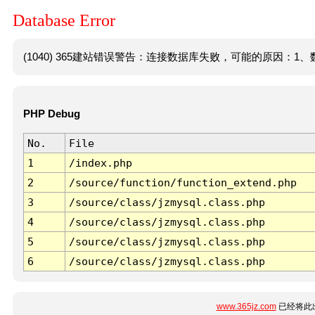
Database Error
(1040) 365建站错误警告：连接数据库失败，可能的原因：1、数
PHP Debug
No.
File
1
/index.php
2
/source/function/function_extend.php
3
/source/class/jzmysql.class.php
4
/source/class/jzmysql.class.php
5
/source/class/jzmysql.class.php
6
/source/class/jzmysql.class.php
www.365jz.com
已经将此