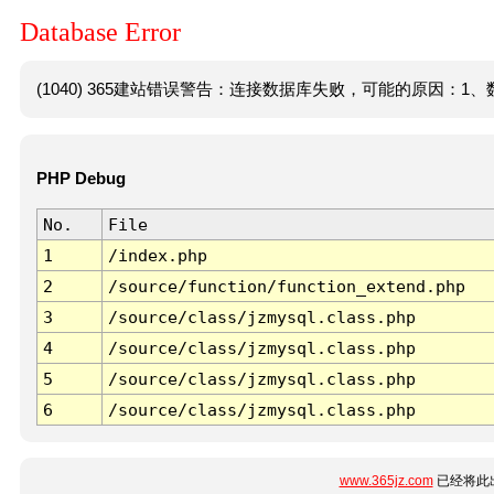
Database Error
(1040) 365建站错误警告：连接数据库失败，可能的原因：1、数
PHP Debug
No.
File
1
/index.php
2
/source/function/function_extend.php
3
/source/class/jzmysql.class.php
4
/source/class/jzmysql.class.php
5
/source/class/jzmysql.class.php
6
/source/class/jzmysql.class.php
www.365jz.com
已经将此