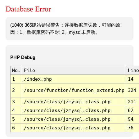
Database Error
(1040) 365建站错误警告：连接数据库失败，可能的原
因：1、数据库密码不对; 2、mysql未启动。
PHP Debug
No.
File
Line
1
/index.php
14
2
/source/function/function_extend.php
324
3
/source/class/jzmysql.class.php
211
4
/source/class/jzmysql.class.php
62
5
/source/class/jzmysql.class.php
94
6
/source/class/jzmysql.class.php
76