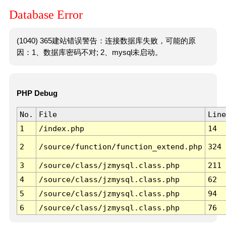
Database Error
(1040) 365建站错误警告：连接数据库失败，可能的原
因：1、数据库密码不对; 2、mysql未启动。
PHP Debug
No.
File
Line
1
/index.php
14
2
/source/function/function_extend.php
324
3
/source/class/jzmysql.class.php
211
4
/source/class/jzmysql.class.php
62
5
/source/class/jzmysql.class.php
94
6
/source/class/jzmysql.class.php
76